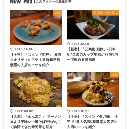
NEW POST
大阪
居酒屋・立ち飲み
2023.12.30
【新宿】「安兵衛 別館」-日本
2023.06.06
初⁈全国のカップ地酒が770円均
【十三】「スタンド四坪」-最強
一で飲める居酒屋
クオリティのアテ！常時満席居
酒屋の入店のコツを紹介
中華
大阪
2022.08.02
2025.01.25
【天満】「ぬんぽこ」-ラーメン
【十三】「スタンド煮ガ味」-十
屋より美味い中華そば⁈予約なし
三で1番人気⁈常時満席人気店の
で訪問できた時間帯を紹介
入店のコツを紹介