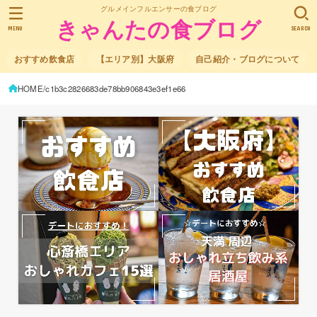
グルメインフルエンサーの食ブログ
きゃんたの食ブログ
MENU
SEARCH
おすすめ飲食店
【エリア別】大阪府
自己紹介・ブログについて
HOME
c1b3c2826683de78bb906843e3ef1e66