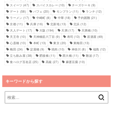
スイーツ
(47)
スパイスカレー
(10)
チーズケーキ
(9)
デート
(58)
パフェ
(20)
モンブラン
(11)
ランチ
(12)
ラーメン
(17)
中崎町
(8)
中華
(18)
予約困難
(21)
京都
(11)
兵庫
(16)
北新地
(13)
北浜
(12)
大人デート
(17)
大阪
(194)
天満
(17)
天満橋
(10)
天王寺
(10)
天神橋筋六丁目
(9)
寿司
(13)
居酒屋
(49)
心斎橋
(13)
本町
(13)
東京
(20)
東梅田
(13)
梅田
(24)
淀屋橋
(9)
焼肉
(10)
神奈川
(8)
福島
(12)
立ち飲み屋
(38)
肥後橋
(11)
西大橋
(11)
難波
(17)
食べログ百名店
(25)
高級
(27)
麻婆豆腐
(10)
キーワードから探す
検
索: