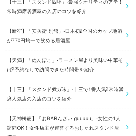
【十三】「スタンド四坪」-最強クオリティのアテ！
常時満席居酒屋の入店のコツを紹介
【新宿】「安兵衛 別館」-日本初⁈全国のカップ地酒
が770円均一で飲める居酒屋
【天満】「ぬんぽこ」-ラーメン屋より美味い中華そ
ば⁈予約なしで訪問できた時間帯を紹介
【十三】「スタンド煮ガ味」-十三で1番人気⁈常時満
席人気店の入店のコツを紹介
【天神橋筋】「おBARんざい guuuuu」-女性の1人
訪問OK！女性店主が運営するおしゃれスタンド居