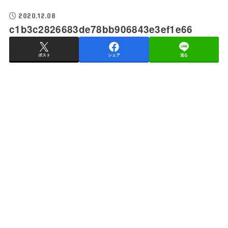
2020.12.08
c1b3c2826683de78bb906843e3ef1e66
ポスト
シェア
送る