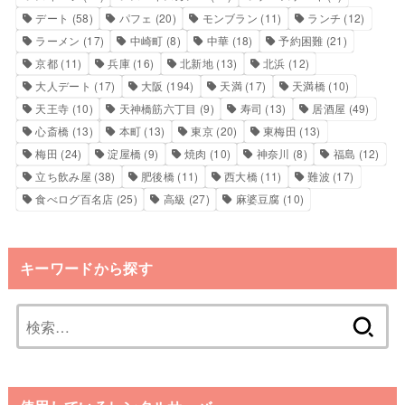
デート
(58)
パフェ
(20)
モンブラン
(11)
ランチ
(12)
ラーメン
(17)
中崎町
(8)
中華
(18)
予約困難
(21)
京都
(11)
兵庫
(16)
北新地
(13)
北浜
(12)
大人デート
(17)
大阪
(194)
天満
(17)
天満橋
(10)
天王寺
(10)
天神橋筋六丁目
(9)
寿司
(13)
居酒屋
(49)
心斎橋
(13)
本町
(13)
東京
(20)
東梅田
(13)
梅田
(24)
淀屋橋
(9)
焼肉
(10)
神奈川
(8)
福島
(12)
立ち飲み屋
(38)
肥後橋
(11)
西大橋
(11)
難波
(17)
食べログ百名店
(25)
高級
(27)
麻婆豆腐
(10)
キーワードから探す
検
索: