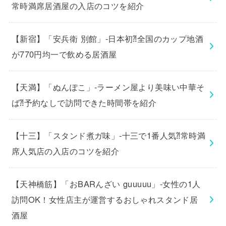
常時満席居酒屋の入店のコツを紹介
【新宿】「安兵衛 別館」-日本初⁈全国のカップ地酒
が770円均一で飲める居酒屋
【天満】「ぬんぽこ」-ラーメン屋より美味い中華そ
ば⁈予約なしで訪問できた時間帯を紹介
【十三】「スタンド煮ガ味」-十三で1番人気⁈常時満
席人気店の入店のコツを紹介
【天神橋筋】「おBARんざい guuuuu」-女性の1人
訪問OK！女性店主が運営するおしゃれスタンド居
酒屋