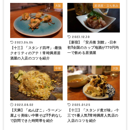
大阪
居酒屋・立ち飲み
2023.12.30
【新宿】「安兵衛 別館」-日本
2023.06.06
初⁈全国のカップ地酒が770円均
【十三】「スタンド四坪」-最強
一で飲める居酒屋
クオリティのアテ！常時満席居
酒屋の入店のコツを紹介
中華
大阪
2022.08.02
2025.01.25
【天満】「ぬんぽこ」-ラーメン
【十三】「スタンド煮ガ味」-十
屋より美味い中華そば⁈予約なし
三で1番人気⁈常時満席人気店の
で訪問できた時間帯を紹介
入店のコツを紹介