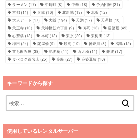
ラーメン
(17)
中崎町
(8)
中華
(18)
予約困難
(21)
京都
(11)
兵庫
(16)
北新地
(13)
北浜
(12)
大人デート
(17)
大阪
(194)
天満
(17)
天満橋
(10)
天王寺
(10)
天神橋筋六丁目
(9)
寿司
(13)
居酒屋
(49)
心斎橋
(13)
本町
(13)
東京
(20)
東梅田
(13)
梅田
(24)
淀屋橋
(9)
焼肉
(10)
神奈川
(8)
福島
(12)
立ち飲み屋
(38)
肥後橋
(11)
西大橋
(11)
難波
(17)
食べログ百名店
(25)
高級
(27)
麻婆豆腐
(10)
キーワードから探す
検
索:
使用しているレンタルサーバー