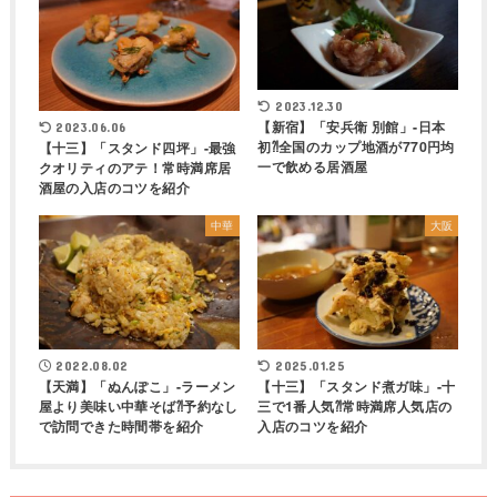
2023.12.30
【新宿】「安兵衛 別館」-日本
2023.06.06
初⁈全国のカップ地酒が770円均
【十三】「スタンド四坪」-最強
一で飲める居酒屋
クオリティのアテ！常時満席居
酒屋の入店のコツを紹介
中華
大阪
2022.08.02
2025.01.25
【天満】「ぬんぽこ」-ラーメン
【十三】「スタンド煮ガ味」-十
屋より美味い中華そば⁈予約なし
三で1番人気⁈常時満席人気店の
で訪問できた時間帯を紹介
入店のコツを紹介