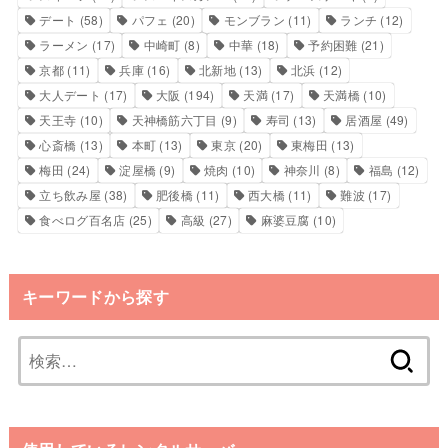
デート
(58)
パフェ
(20)
モンブラン
(11)
ランチ
(12)
ラーメン
(17)
中崎町
(8)
中華
(18)
予約困難
(21)
京都
(11)
兵庫
(16)
北新地
(13)
北浜
(12)
大人デート
(17)
大阪
(194)
天満
(17)
天満橋
(10)
天王寺
(10)
天神橋筋六丁目
(9)
寿司
(13)
居酒屋
(49)
心斎橋
(13)
本町
(13)
東京
(20)
東梅田
(13)
梅田
(24)
淀屋橋
(9)
焼肉
(10)
神奈川
(8)
福島
(12)
立ち飲み屋
(38)
肥後橋
(11)
西大橋
(11)
難波
(17)
食べログ百名店
(25)
高級
(27)
麻婆豆腐
(10)
キーワードから探す
検
索: