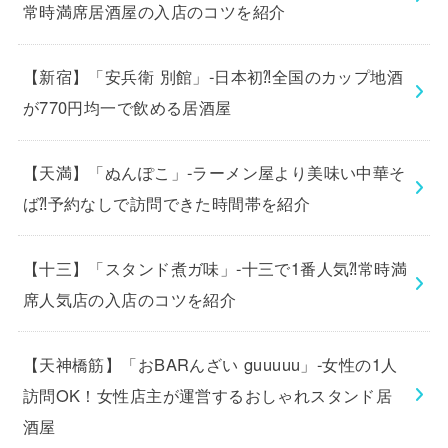
常時満席居酒屋の入店のコツを紹介
【新宿】「安兵衛 別館」-日本初⁈全国のカップ地酒
が770円均一で飲める居酒屋
【天満】「ぬんぽこ」-ラーメン屋より美味い中華そ
ば⁈予約なしで訪問できた時間帯を紹介
【十三】「スタンド煮ガ味」-十三で1番人気⁈常時満
席人気店の入店のコツを紹介
【天神橋筋】「おBARんざい guuuuu」-女性の1人
訪問OK！女性店主が運営するおしゃれスタンド居
酒屋