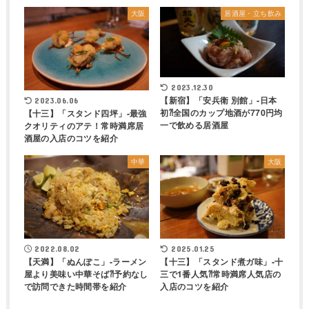
大阪
居酒屋・立ち飲み
2023.12.30
【新宿】「安兵衛 別館」-日本
2023.06.06
初⁈全国のカップ地酒が770円均
【十三】「スタンド四坪」-最強
一で飲める居酒屋
クオリティのアテ！常時満席居
酒屋の入店のコツを紹介
中華
大阪
2022.08.02
2025.01.25
【天満】「ぬんぽこ」-ラーメン
【十三】「スタンド煮ガ味」-十
屋より美味い中華そば⁈予約なし
三で1番人気⁈常時満席人気店の
で訪問できた時間帯を紹介
入店のコツを紹介